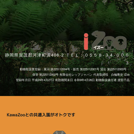
静岡県賀茂郡河津町浜406-2 ＴＥＬ：０５５８-３４-０００
３
動物取扱業登録：展示 第225112004号・販売 第225112001号 貸出 第225112003号・
保管 第225112002号 有限会社レップジャパン 代表取締役 白輪剛史 iZoo
登録年月日 平成24年4月27日 有効期間末日 令和9年4月26日 動物取扱責任者 渡部千晶